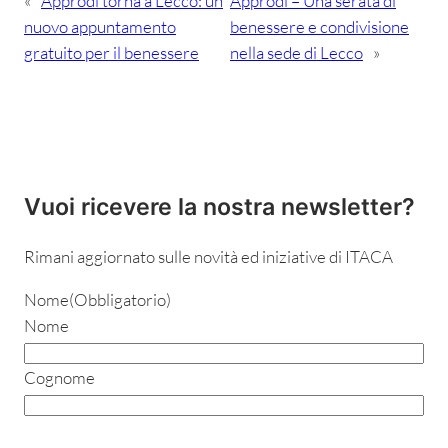
«
Approdi torna a Lecco: un
Approdi – Una serata di
nuovo appuntamento
benessere e condivisione
gratuito per il benessere
nella sede di Lecco
»
Vuoi ricevere la nostra newsletter?
Rimani aggiornato sulle novità ed iniziative di ITACA
Nome
(Obbligatorio)
Nome
Cognome