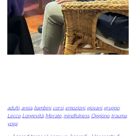
adulti
, 
ansia
, 
bambini
, 
corsi
, 
emozioni
, 
giovani
, 
gruppo
, 
Lecco
, 
Longevità
, 
Merate
, 
mindfulness
, 
Oggiono
, 
trauma
, 
yoga