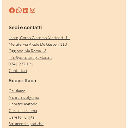
Facebook
WhatsApp
LinkedIn
Instagram
Sedi e contatti
Lecco, Corso Giacomo Matteotti 14
Merate, via Alcide De Gasperi 113
Oggiono, via Roma 13
info@psicoterapia-itaca.it
0341 237 191
Contattaci
Scopri Itaca
Chi siamo
A chi ci rivolgiamo
Il nostro metodo
Cura del trauma
Care for Digital
Strumenti e pratiche