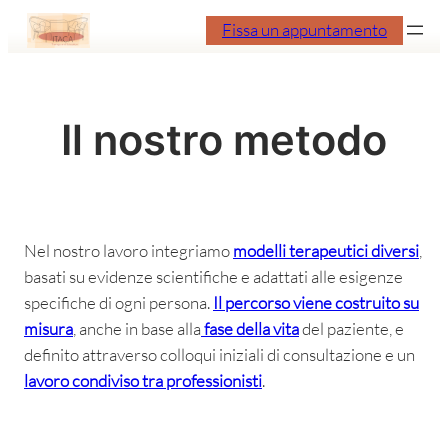
Vai
Fissa un appuntamento
al
contenuto
Il nostro metodo
Nel nostro lavoro integriamo
modelli terapeutici diversi
,
basati su evidenze scientifiche e adattati alle esigenze
specifiche di ogni persona.
Il percorso viene costruito su
misura
, anche in base alla
fase della vita
del paziente, e
definito attraverso colloqui iniziali di consultazione e un
lavoro condiviso tra professionisti
.