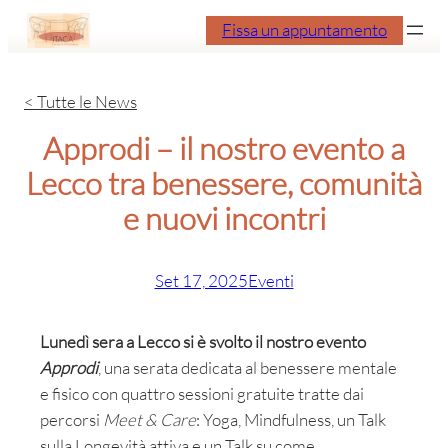
Vai
Fissa un appuntamento
al
contenuto
< Tutte le News
Approdi – il nostro evento a
Lecco tra benessere, comunità
e nuovi incontri
Set 17, 2025
Eventi
Lunedì sera a Lecco si è svolto il nostro evento
Approdi
, una serata dedicata al benessere mentale
e fisico con quattro sessioni gratuite tratte dai
percorsi
Meet & Care
: Yoga, Mindfulness, un Talk
sulla Longevità attiva e un Talk su come