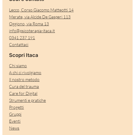
Lecco, Corso Giacomo Matteotti 14
Merate, via Alcide De Gasperi 113
Oggiono, via Roma 13
info@psicoterapia-itaca.it
0341 237 191
Contattaci
Scopri Itaca
Chi siamo
A chi ci rivolgiamo
Il nostro metodo
Cura del trauma
Care for Digital
Strumenti e pratiche
Progetti
Gruppi
Eventi
News