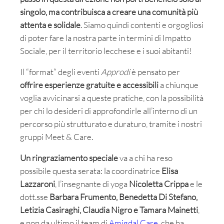
singolo, ma contribuisca a creare una comunità più
attenta e solidale
. Siamo quindi contenti e orgogliosi
di poter fare la nostra parte in termini di Impatto
Sociale, per il territorio lecchese e i suoi abitanti!
Il “format” degli eventi
Approdi
è pensato per
offrire esperienze gratuite e accessibili
a chiunque
voglia avvicinarsi a queste pratiche, con la possibilità
per chi lo desideri di approfondirle all’interno di un
percorso più strutturato e duraturo, tramite i nostri
gruppi Meet & Care.
Un ringraziamento speciale
va a chi ha reso
possibile questa serata: la coordinatrice
Elisa
Lazzaroni
, l’insegnante di yoga
Nicoletta Crippa
e le
dott.sse
Barbara Frumento, Benedetta Di Stefano,
Letizia Casiraghi, Claudia Nigro e Tamara Mainetti
,
e non da ultimo il team di
Amigdal Care
, che ha