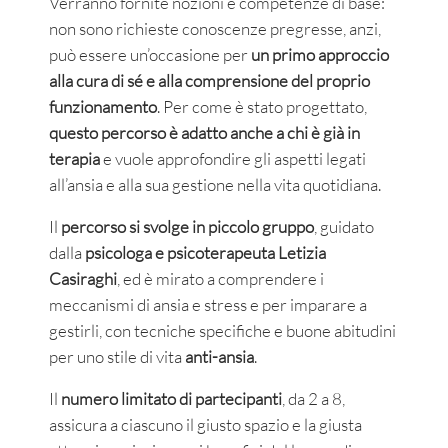
Verranno fornite nozioni e competenze di base:
non sono richieste conoscenze pregresse, anzi,
può essere un’occasione per
un primo approccio
alla cura di sé e alla comprensione del proprio
funzionamento
. Per come è stato progettato,
questo percorso è adatto anche a chi è già in
terapia
e vuole approfondire gli aspetti legati
all’ansia e alla sua gestione nella vita quotidiana.
Il
percorso si svolge in piccolo gruppo
, guidato
dalla
psicologa e psicoterapeuta Letizia
Casiraghi
, ed è mirato a comprendere i
meccanismi di ansia e stress e per imparare a
gestirli, con tecniche specifiche e buone abitudini
per uno stile di vita
anti-ansia
.
Il
numero limitato di partecipanti
, da 2 a 8,
assicura a ciascuno il giusto spazio e la giusta