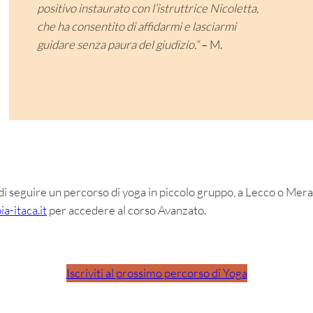
positivo instaurato con l’istruttrice Nicoletta,
che ha consentito di affidarmi e lasciarmi
guidare senza paura del giudizio.”
– M.
di seguire un percorso di yoga in piccolo gruppo, a Lecco o Merate
a-itaca.it
per accedere al corso Avanzato.
Iscriviti al prossimo percorso di Yoga