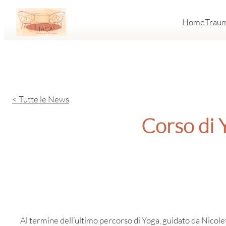
Vai
Home
Trau
al
contenuto
< Tutte le News
Corso di Y
Al termine dell’ultimo percorso di Yoga, guidato da Nicole