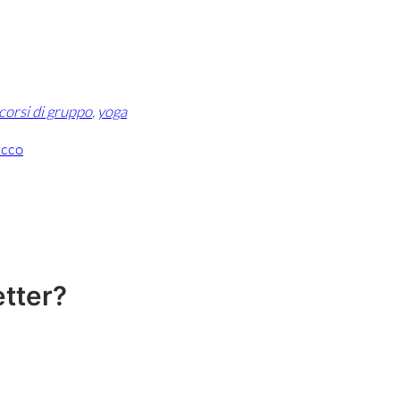
corsi di gruppo
, 
yoga
ecco
etter?