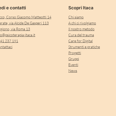
di e contatti
Scopri Itaca
cco, Corso Giacomo Matteotti 14
Chi siamo
rate, via Alcide De Gasperi 113
A chi ci rivolgiamo
giono, via Roma 13
Il nostro metodo
fo@psicoterapia-itaca.it
Cura del trauma
41 237 191
Care for Digital
ntattaci
Strumenti e pratiche
Progetti
Gruppi
Eventi
News