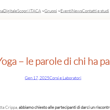
ma
Digitale
Scopri ITACA
Gruppi
Eventi
News
Contatti e studi
oga – le parole di chi ha p
Gen 17, 2025
Corsi e Laboratori
tta Crippa,
abbiamo chiesto alle partecipanti di darci un riscontr