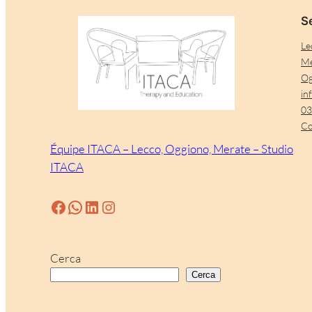
Se
Le
Me
Og
in
03
Co
Équipe ITACA – Lecco, Oggiono, Merate – Studio
ITACA
Facebook
WhatsApp
LinkedIn
Instagram
Cerca
Cerca