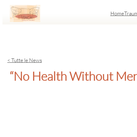
Vai
Home
Trau
al
contenuto
< Tutte le News
“No Health Without Menta