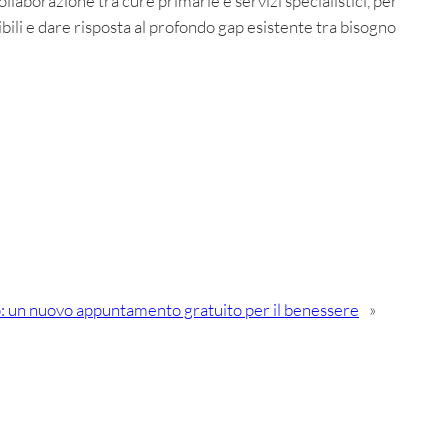
llaborazione tra cure primarie e servizi specialistici, per
bili e dare risposta al profondo gap esistente tra bisogno
: un nuovo appuntamento gratuito per il benessere
»