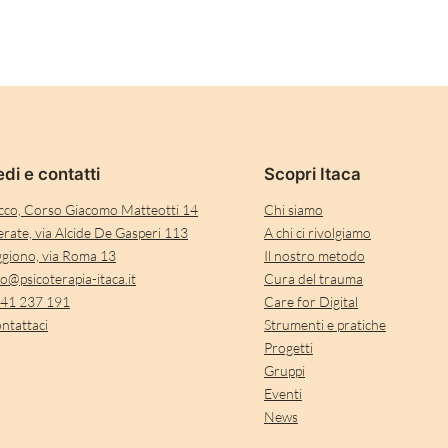
di e contatti
Scopri Itaca
cco, Corso Giacomo Matteotti 14
Chi siamo
rate, via Alcide De Gasperi 113
A chi ci rivolgiamo
giono, via Roma 13
Il nostro metodo
fo@psicoterapia-itaca.it
Cura del trauma
41 237 191
Care for Digital
ntattaci
Strumenti e pratiche
Progetti
Gruppi
Eventi
News