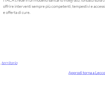
ITACA crede in un modello sanitario integrato, fondato sulla co
offrire interventi sempre più competenti, tempestivi e accessi
e offerta di cure.
, 
territorio
Approdi torna a Lecco