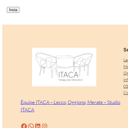
CAPTCHA
Se
Le
Me
Og
in
03
Co
Équipe ITACA – Lecco, Oggiono, Merate – Studio
ITACA
Facebook
WhatsApp
LinkedIn
Instagram