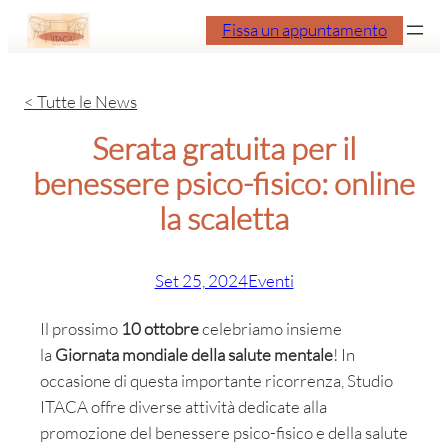
Vai
Fissa un appuntamento
al
contenuto
< Tutte le News
Serata gratuita per il
benessere psico-fisico: online
la scaletta
Set 25, 2024
Eventi
Il prossimo
10 ottobre
celebriamo insieme
la
Giornata mondiale della salute mentale
! In
occasione di questa importante ricorrenza, Studio
ITACA offre diverse attività dedicate alla
promozione del benessere psico-fisico e della salute