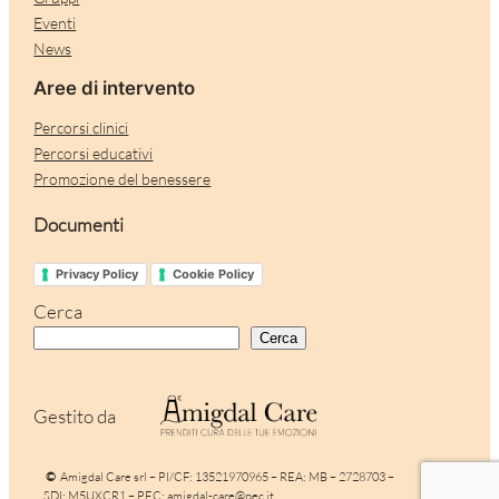
Eventi
News
Aree di intervento
Percorsi clinici
Percorsi educativi
Promozione del benessere
Documenti
Privacy Policy
Cookie Policy
Cerca
Cerca
Gestito da
©
Amigdal Care srl – PI/CF: 13521970965 – REA: MB – 2728703 –
SDI: M5UXCR1 – PEC:
amigdal-care@pec.it