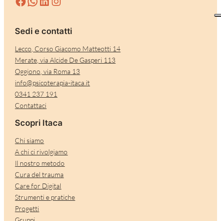
Facebook
WhatsApp
LinkedIn
Instagram
Sedi e contatti
Lecco, Corso Giacomo Matteotti 14
Merate, via Alcide De Gasperi 113
Oggiono, via Roma 13
info@psicoterapia-itaca.it
0341 237 191
Contattaci
Scopri Itaca
Chi siamo
A chi ci rivolgiamo
Il nostro metodo
Cura del trauma
Care for Digital
Strumenti e pratiche
Progetti
Gruppi