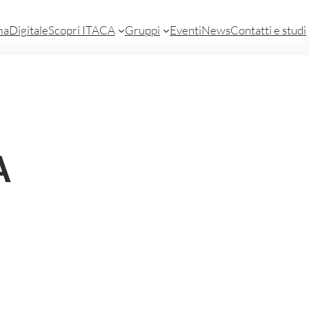
ma
Digitale
Scopri ITACA
Gruppi
Eventi
News
Contatti e studi
A