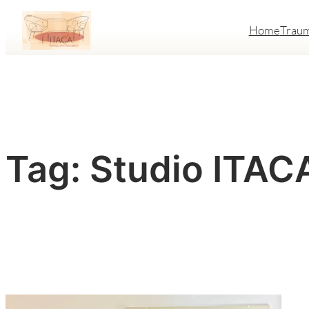
Vai
Home
Trau
al
contenuto
Tag:
Studio ITAC