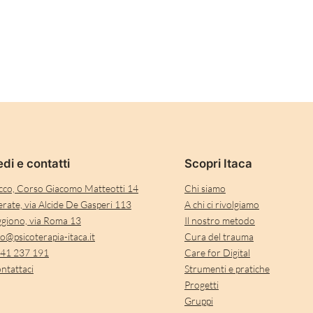
di e contatti
Scopri Itaca
cco, Corso Giacomo Matteotti 14
Chi siamo
rate, via Alcide De Gasperi 113
A chi ci rivolgiamo
giono, via Roma 13
Il nostro metodo
fo@psicoterapia-itaca.it
Cura del trauma
41 237 191
Care for Digital
ntattaci
Strumenti e pratiche
Progetti
Gruppi