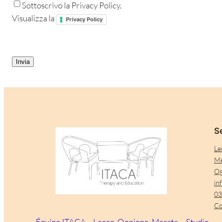
Sottoscrivo la Privacy Policy.
Visualizza la
Privacy Policy
CAPTCHA
Se
Le
Me
Og
in
03
Co
Équipe ITACA – Lecco, Oggiono, Merate – Studio