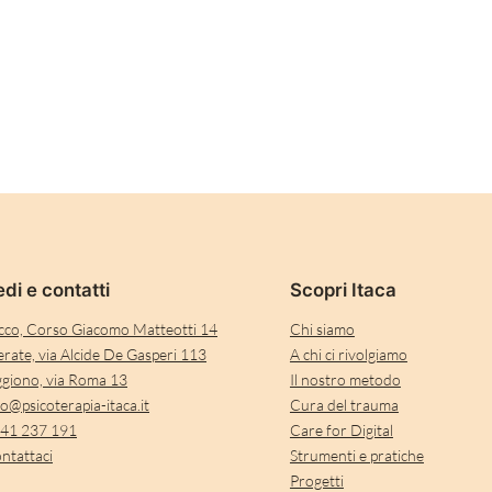
di e contatti
Scopri Itaca
cco, Corso Giacomo Matteotti 14
Chi siamo
rate, via Alcide De Gasperi 113
A chi ci rivolgiamo
giono, via Roma 13
Il nostro metodo
fo@psicoterapia-itaca.it
Cura del trauma
41 237 191
Care for Digital
ntattaci
Strumenti e pratiche
Progetti