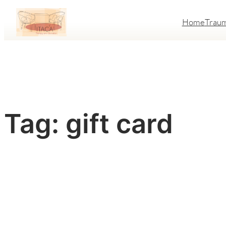
Vai
Home
Trau
al
contenuto
Tag:
gift card