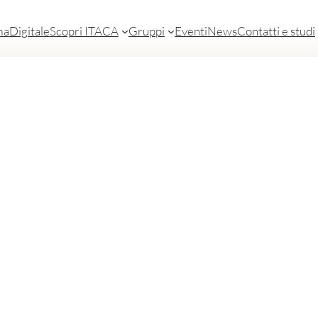
ma
Digitale
Scopri ITACA
Gruppi
Eventi
News
Contatti e studi