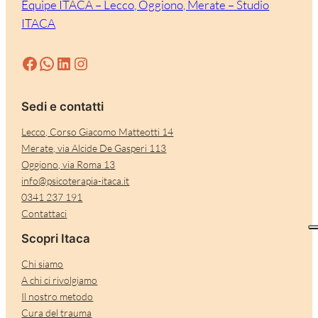
Équipe ITACA – Lecco, Oggiono, Merate – Studio
ITACA
Facebook
WhatsApp
LinkedIn
Instagram
Sedi e contatti
Lecco, Corso Giacomo Matteotti 14
Merate, via Alcide De Gasperi 113
Oggiono, via Roma 13
info@psicoterapia-itaca.it
0341 237 191
Contattaci
Scopri Itaca
Chi siamo
A chi ci rivolgiamo
Il nostro metodo
Cura del trauma