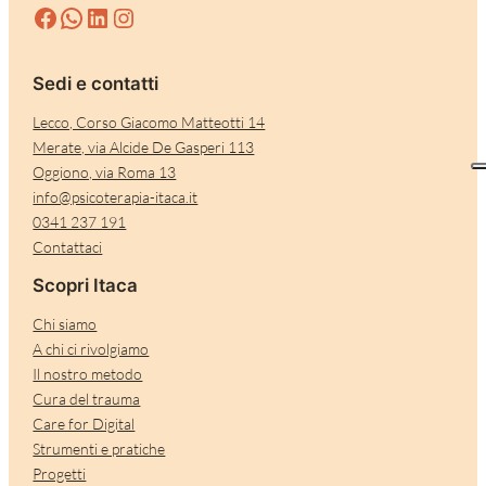
Facebook
WhatsApp
LinkedIn
Instagram
Sedi e contatti
Lecco, Corso Giacomo Matteotti 14
Merate, via Alcide De Gasperi 113
Oggiono, via Roma 13
info@psicoterapia-itaca.it
0341 237 191
Contattaci
Scopri Itaca
Chi siamo
A chi ci rivolgiamo
Il nostro metodo
Cura del trauma
Care for Digital
Strumenti e pratiche
Progetti