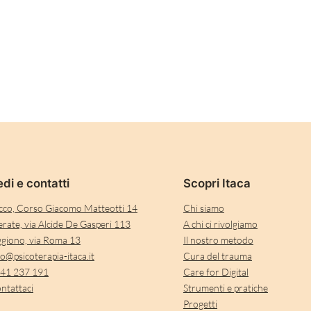
di e contatti
Scopri Itaca
cco, Corso Giacomo Matteotti 14
Chi siamo
rate, via Alcide De Gasperi 113
A chi ci rivolgiamo
giono, via Roma 13
Il nostro metodo
fo@psicoterapia-itaca.it
Cura del trauma
41 237 191
Care for Digital
ntattaci
Strumenti e pratiche
Progetti