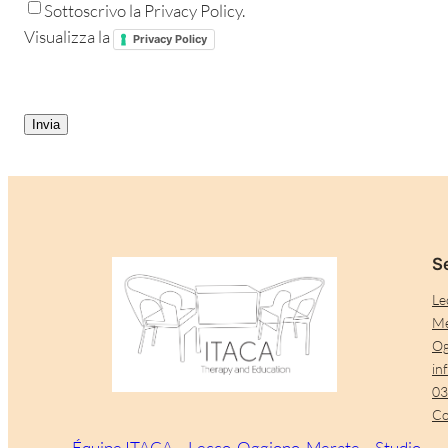
Sottoscrivo la Privacy Policy.
Visualizza la
Privacy Policy
CAPTCHA
Se
Le
Me
Og
in
03
Co
Équipe ITACA – Lecco, Oggiono, Merate – Studio