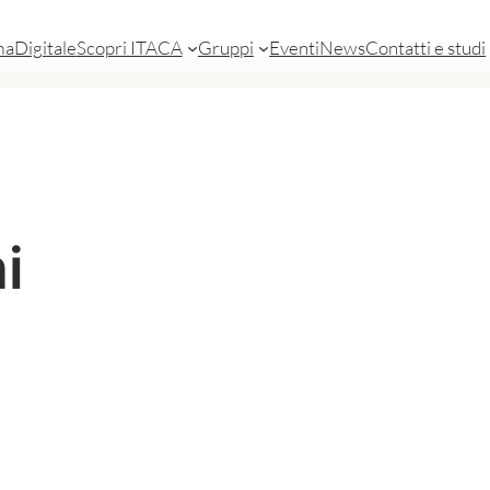
ma
Digitale
Scopri ITACA
Gruppi
Eventi
News
Contatti e studi
i