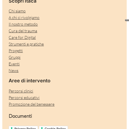
Scopri Itaca
Chi siamo
A chi ci rivolgiamo
Il nostro metodo
Cura del trauma
Care for Digital
Strumenti e pratiche
Progetti
Gruppi
Eventi
News
Aree di intervento
Percorsi clinici
Percorsi educativi
Promozione del benessere
Documenti
Privacy Policy
Cookie Policy