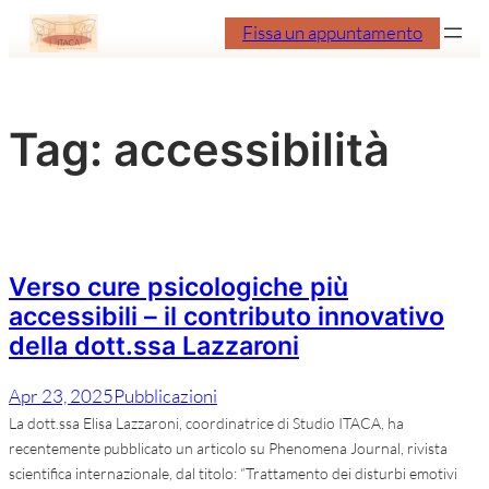
Vai
Fissa un appuntamento
al
contenuto
Tag:
accessibilità
Verso cure psicologiche più
accessibili – il contributo innovativo
della dott.ssa Lazzaroni
Apr 23, 2025
Pubblicazioni
La dott.ssa Elisa Lazzaroni, coordinatrice di Studio ITACA, ha
recentemente pubblicato un articolo su Phenomena Journal, rivista
scientifica internazionale, dal titolo: “Trattamento dei disturbi emotivi